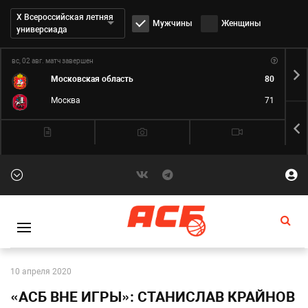
Дивизион:
Х Всероссийская летняя
Мужчины
Женщины
универсиада
вс, 02 авг.
матч завершен
пн,
Московская область
80
Москва
71
10 апреля 2020
«АСБ ВНЕ ИГРЫ»: СТАНИСЛАВ КРАЙНОВ