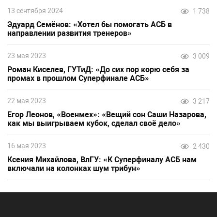
13 сентября 2024
1 738
Эдуард Семёнов: «Хотел бы помогать АСБ в
направлении развития тренеров»
23 мая 2023
3 009
Роман Киселев, ГУТиД: «До сих пор корю себя за
промах в прошлом Суперфинале АСБ»
22 мая 2023
3 217
Егор Леонов, «Военмех»: «Вещий сон Саши Назарова,
как мы выигрываем кубок, сделал своё дело»
16 мая 2023
2 430
Ксения Михайлова, ВлГУ: «К Суперфиналу АСБ нам
включали на колонках шум трибун»